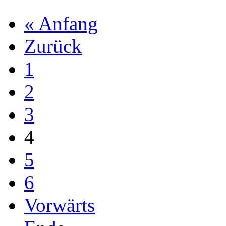
« Anfang
Zurück
1
2
3
4
5
6
Vorwärts