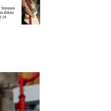
r Stimmen
m-Bikini
d 18