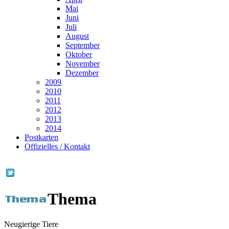
Mai
Juni
Juli
August
September
Oktober
November
Dezember
2009
2010
2011
2012
2013
2014
Postkarten
Offizielles / Kontakt
Thema
Neugierige Tiere