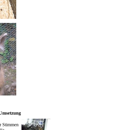
Umsetzung
r Stimmen
ija