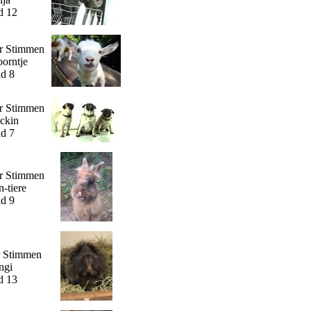
d 12
r Stimmen
orntje
ld 8
r Stimmen
ckin
ld 7
r Stimmen
n-tiere
ld 9
r Stimmen
ngi
d 13