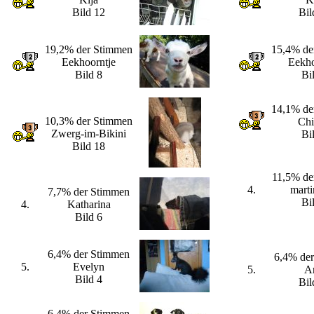
Bild 12
Bil
19,2% der Stimmen
15,4% de
Eekhoorntje
Eekho
Bild 8
Bi
14,1% de
10,3% der Stimmen
Chi
Zwerg-im-Bikini
Bi
Bild 18
11,5% de
4.
marti
7,7% der Stimmen
Bi
4.
Katharina
Bild 6
6,4% der Stimmen
6,4% de
5.
Evelyn
5.
A
Bild 4
Bil
6,4% der Stimmen