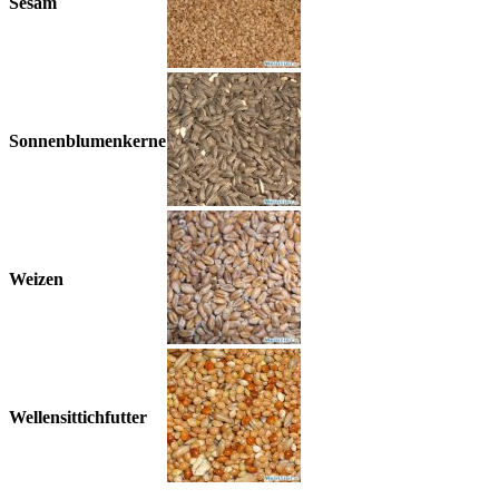
Sesam
Sonnenblumenkerne
Weizen
Wellensittichfutter