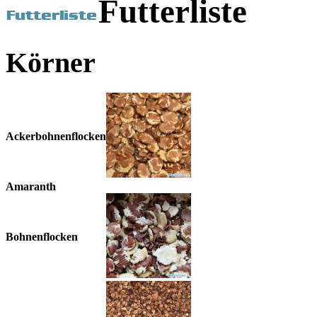
Futterliste
Körner
Ackerbohnenflocken
Amaranth
Bohnenflocken