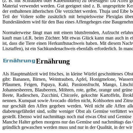
(z. B. mit Schrauben oder Kabelbindern) zu befestigen! Da Affen ge
Material verwendet werden. Gut geeignet sind z. B. ungespritzte
der enthaltenen ätherischen Öle verzichtet werden. Thuja und Eibe b
Teil der Voliere sollte zusätzlich mit beispielsweise Plexiglas
Bundesländern wird für den Bau eines Affengeheges eine Baugenehmig
Normalerweise fängt man mit einem blutsfremden, Aufzucht erfahren
kauft man i.d.R. beim Züchter. Mit etwas Glück kann man auch in ei
ist, dass die Tiere einen Herkunftsnachweis haben. Mit diesem Nac
Lisztaffen), ist ein Sachkundenachweis ebenfalls erforderlich. In m
Ernährung
Als Hauptmahlzeit wird frisches, in kleine Würfel geschnittenes O
gibt: Bananen, Birnen, Weintrauben, Apfel, Honigmelone, Wasser
Pflaumen, Feigen, Papaya, Kaki, Passionsfrucht, Mango, Litschi
Johannesbeeren, Blaubeeren, Möhren, rote, gelbe, orange und grüne 
Beete, Radieschen, Zucchini, Chicorée, gekochte Kartoffeln, Br
nennen. Kumquat sowie Avocado dürfen nicht, Kohlsorten und Zitrus
nur geschält den Affen gegeben werden. Weil nicht alle Affen all
diabetesgefährdet sind, sollte weniger Obst als Gemüse verfütter
gestellt. Ebenso wird nachmittags noch mal etwas Obst und Gemüse 
Manche Halter geben morgens nur das Gemüse und nachmittags das O
gründlich gewaschen werden muss und nur in der Qualität, in der wir e