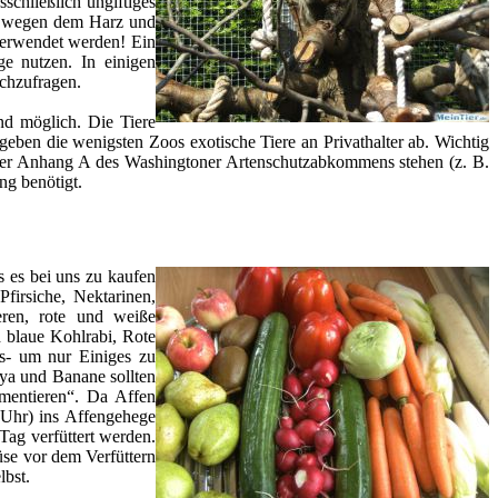
schließlich ungiftiges
te wegen dem Harz und
 verwendet werden! Ein
ge nutzen. In einigen
achzufragen.
nd möglich. Die Tiere
eben die wenigsten Zoos exotische Tiere an Privathalter ab. Wichtig
unter Anhang A des Washingtoner Artenschutzabkommens stehen (z. B.
ng benötigt.
 es bei uns zu kaufen
firsiche, Nektarinen,
eren, rote und weiße
d blaue Kohlrabi, Rote
s- um nur Einiges zu
ya und Banane sollten
imentieren“. Da Affen
 Uhr) ins Affengehege
ag verfüttert werden.
se vor dem Verfüttern
lbst.