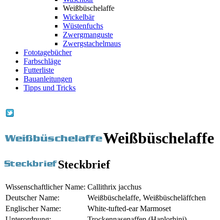
Weißbüschelaffe
Wickelbär
Wüstenfuchs
Zwergmanguste
Zwergstachelmaus
Fototagebücher
Farbschläge
Futterliste
Bauanleitungen
Tipps und Tricks
Weißbüschelaffe
Steckbrief
Wissenschaftlicher Name:
Callithrix jacchus
Deutscher Name:
Weißbüschelaffe, Weißbüscheläffchen
Englischer Name:
White-tufted-ear Marmoset
Unterordnung:
Trockennasenaffen (Haplorhini)