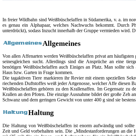
In freier Wildbahn sind Weißbüschelaffen in Südamerika, v. a. im nor
es genau ein Alphapaar, welches Nachwuchs bekommt. Durch Pher
unterdrückt), sodass Inzucht innerhalb der Gruppe vermieden wird. 
Allgemeines
Von allen Affenarten werden Weißbüschelaffen privat am häufigsten ge
seinesgleichen sucht. Allerdings sind die Ansprüche an eine tie
benötigen Weißbüschelaffen auch Einiges an Platz. Man sollte sich 
Haus bzw. Garten in Frage kommen.
Die tagaktiven Tiere markieren ihr Revier mit einem speziellen Se
riechenden Duftstoffes weiß jeder Artgenosse, welcher Affe diesen Ba
Weißbüschelaffen gehören zu den Krallenaffen. Im Gegensatz zu den
Krallen an den Pfoten. Die einzige Ausnahme bildet der große Zeh an 
Schwanz und dem geringen Gewicht von unter 400 g sind sie bestens
Haltung
Die Haltung von Weißbüschelaffen ist enorm aufwändig und sollte e
Zeit und Geld vorbehalten sein. Die „Mindestanforderungen an die 