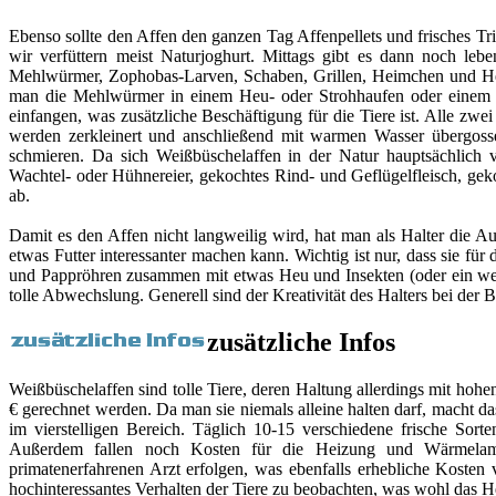
Ebenso sollte den Affen den ganzen Tag Affenpellets und frisches Tr
wir verfüttern meist Naturjoghurt. Mittags gibt es dann noch leb
Mehlwürmer, Zophobas-Larven, Schaben, Grillen, Heimchen und Heu
man die Mehlwürmer in einem Heu- oder Strohhaufen oder einem Pa
einfangen, was zusätzliche Beschäftigung für die Tiere ist. Alle z
werden zerkleinert und anschließend mit warmen Wasser übergos
schmieren. Da sich Weißbüschelaffen in der Natur hauptsächlich 
Wachtel- oder Hühnereier, gekochtes Rind- und Geflügelfleisch, ge
ab.
Damit es den Affen nicht langweilig wird, hat man als Halter die Au
etwas Futter interessanter machen kann. Wichtig ist nur, dass sie fü
und Pappröhren zusammen mit etwas Heu und Insekten (oder ein wen
tolle Abwechslung. Generell sind der Kreativität des Halters bei der 
zusätzliche Infos
Weißbüschelaffen sind tolle Tiere, deren Haltung allerdings mit ho
€ gerechnet werden. Da man sie niemals alleine halten darf, macht da
im vierstelligen Bereich. Täglich 10-15 verschiedene frische Sort
Außerdem fallen noch Kosten für die Heizung und Wärmelam
primatenerfahrenen Arzt erfolgen, was ebenfalls erhebliche Kosten
hochinteressantes Verhalten der Tiere zu beobachten, was wohl das He