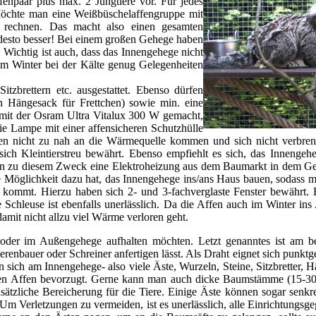
enpaar plus max. 2 Jungtiere vor. Für jedes
Möchte man eine Weißbüschelaffengruppe mit
 rechnen. Das macht also einen gesamten
r desto besser! Bei einem großen Gehege haben
Wichtig ist auch, dass das Innengehege nicht
r im Winter bei der Kälte genug Gelegenheiten
tzbrettern etc. ausgestattet. Ebenso dürfen
in Hängesack für Frettchen) sowie min. eine
 mit der Osram Ultra Vitalux 300 W gemacht,
ie Lampe mit einer affensicheren Schutzhülle
Affen nicht zu nah an die Wärmequelle kommen und sich nicht verbr
t sich Kleintierstreu bewährt. Ebenso empfiehlt es sich, das Innengeh
u diesem Zweck eine Elektroheizung aus dem Baumarkt in dem Gehege 
Möglichkeit dazu hat, das Innengehege ins/ans Haus bauen, sodass 
ge kommt. Hierzu haben sich 2- und 3-fachverglaste Fenster bewährt.
chleuse ist ebenfalls unerlässlich. Da die Affen auch im Winter ins
amit nicht allzu viel Wärme verloren geht.
n- oder im Außengehege aufhalten möchten. Letzt genanntes ist am b
renbauer oder Schreiner anfertigen lässt. Als Draht eignet sich punktg
 sich am Innengehege- also viele Äste, Wurzeln, Steine, Sitzbretter, Hä
en Affen bevorzugt. Gerne kann man auch dicke Baumstämme (15-3
ätzliche Bereicherung für die Tiere. Einige Äste können sogar senkrec
Um Verletzungen zu vermeiden, ist es unerlässlich, alle Einrichtungsg