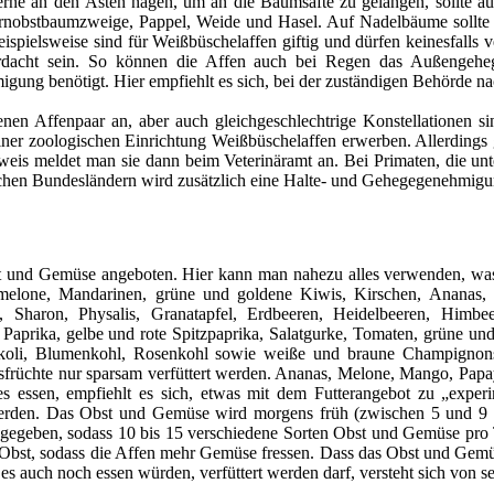
rne an den Ästen nagen, um an die Baumsäfte zu gelangen, sollte aus
 Kernobstbaumzweige, Pappel, Weide und Hasel. Auf Nadelbäume soll
eispielsweise sind für Weißbüschelaffen giftig und dürfen keinesfalls
 überdacht sein. So können die Affen auch bei Regen das Außengehe
ung benötigt. Hier empfiehlt es sich, bei der zuständigen Behörde n
en Affenpaar an, aber auch gleichgeschlechtrige Konstellationen si
ner zoologischen Einrichtung Weißbüschelaffen erwerben. Allerdings g
hweis meldet man sie dann beim Veterinäramt an. Bei Primaten, die 
anchen Bundesländern wird zusätzlich eine Halte- und Gehegegenehmigu
bst und Gemüse angeboten. Hier kann man nahezu alles verwenden, was
melone, Mandarinen, grüne und goldene Kiwis, Kirschen, Ananas, P
, Sharon, Physalis, Granatapfel, Erdbeeren, Heidelbeeren, Himbe
Paprika, gelbe und rote Spitzpaprika, Salatgurke, Tomaten, grüne un
okkoli, Blumenkohl, Rosenkohl sowie weiße und braune Champignon
früchte nur sparsam verfüttert werden. Ananas, Melone, Mango, Papa
es essen, empfiehlt es sich, etwas mit dem Futterangebot zu „exper
t werden. Das Obst und Gemüse wird morgens früh (zwischen 5 und 9
gegeben, sodass 10 bis 15 verschiedene Sorten Obst und Gemüse pro T
bst, sodass die Affen mehr Gemüse fressen. Dass das Obst und Gemü
s auch noch essen würden, verfüttert werden darf, versteht sich von se