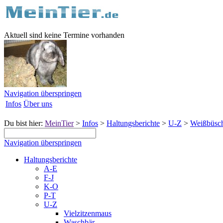
Aktuell sind keine Termine vorhanden
Navigation überspringen
Infos
Über uns
Du bist hier:
MeinTier
>
Infos
>
Haltungsberichte
>
U-Z
>
Weißbüsch
Navigation überspringen
Haltungsberichte
A-E
F-J
K-O
P-T
U-Z
Vielzitzenmaus
Waschbär