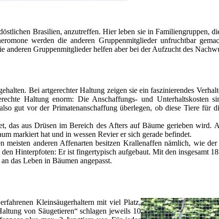
döstlichen Brasilien, anzutreffen. Hier leben sie in Familiengruppen, d
omone werden die anderen Gruppenmitglieder unfruchtbar gemacht
Die anderen Gruppenmitglieder helfen aber bei der Aufzucht des Nachwu
halten. Bei artgerechter Haltung zeigen sie ein faszinierendes Verhalte
rgerechte Haltung enorm: Die Anschaffungs- und Unterhaltskosten s
also gut vor der Primatenanschaffung überlegen, ob diese Tiere für 
kret, das aus Drüsen im Bereich des Afters auf Bäume gerieben wird. 
um markiert hat und in wessen Revier er sich gerade befindet.
 meisten anderen Affenarten besitzen Krallenaffen nämlich, wie der
den Hinterpfoten: Er ist fingertypisch aufgebaut. Mit den insgesamt 18
 an das Leben in Bäumen angepasst.
rfahrenen Kleinsäugerhaltern mit viel Platz,
Haltung von Säugetieren“ schlagen jeweils 10