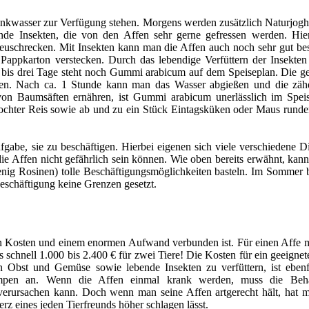
inkwasser zur Verfügung stehen. Morgens werden zusätzlich Naturjoghu
ende Insekten, die von den Affen sehr gerne gefressen werden. Hier
schrecken. Mit Insekten kann man die Affen auch noch sehr gut bes
ppkarton verstecken. Durch das lebendige Verfüttern der Insekten
wei bis drei Tage steht noch Gummi arabicum auf dem Speiseplan. Die 
sen. Nach ca. 1 Stunde kann man das Wasser abgießen und die zäh
von Baumsäften ernähren, ist Gummi arabicum unerlässlich im Spei
kochter Reis sowie ab und zu ein Stück Eintagsküken oder Maus runde
fgabe, sie zu beschäftigen. Hierbei eigenen sich viele verschiedene D
r die Affen nicht gefährlich sein können. Wie oben bereits erwähnt, ka
ig Rosinen) tolle Beschäftigungsmöglichkeiten basteln. Im Sommer 
Beschäftigung keine Grenzen gesetzt.
hen Kosten und einem enormen Aufwand verbunden ist. Für einen Affe 
s schnell 1.000 bis 2.400 € für zwei Tiere! Die Kosten für ein geeigne
en Obst und Gemüse sowie lebende Insekten zu verfüttern, ist ebenfal
pen an. Wenn die Affen einmal krank werden, muss die Beha
 verursachen kann. Doch wenn man seine Affen artgerecht hält, hat ma
rz eines jeden Tierfreunds höher schlagen lässt.