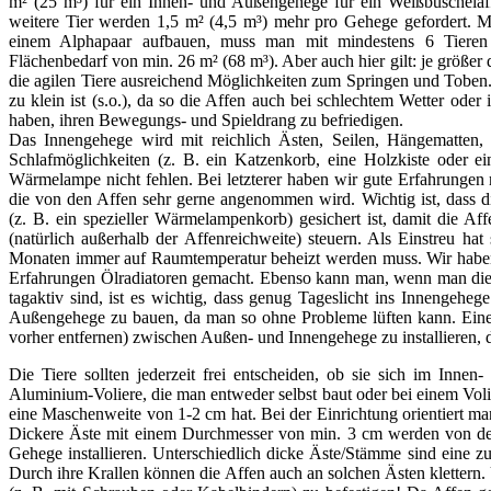
m² (25 m³) für ein Innen- und Außengehege für ein Weißbüschelaff
weitere Tier werden 1,5 m² (4,5 m³) mehr pro Gehege gefordert. 
einem Alphapaar aufbauen, muss man mit mindestens 6 Tieren
Flächenbedarf von min. 26 m² (68 m³). Aber auch hier gilt: je größe
die agilen Tiere ausreichend Möglichkeiten zum Springen und Toben. 
zu klein ist (s.o.), da so die Affen auch bei schlechtem Wetter ode
haben, ihren Bewegungs- und Spieldrang zu befriedigen.
Das Innengehege wird mit reichlich Ästen, Seilen, Hängematten, Si
Schlafmöglichkeiten (z. B. ein Katzenkorb, eine Holzkiste oder e
Wärmelampe nicht fehlen. Bei letzterer haben wir gute Erfahrungen
die von den Affen sehr gerne angenommen wird. Wichtig ist, dass d
(z. B. ein spezieller Wärmelampenkorb) gesichert ist, damit die 
(natürlich außerhalb der Affenreichweite) steuern. Als Einstreu ha
Monaten immer auf Raumtemperatur beheizt werden muss. Wir haben z
Erfahrungen Ölradiatoren gemacht. Ebenso kann man, wenn man die 
tagaktiv sind, ist es wichtig, dass genug Tageslicht ins Innengehe
Außengehege zu bauen, da man so ohne Probleme lüften kann. Eine S
vorher entfernen) zwischen Außen- und Innengehege zu installieren, d
Die Tiere sollten jederzeit frei entscheiden, ob sie sich im Inne
Aluminium-Voliere, die man entweder selbst baut oder bei einem Volie
eine Maschenweite von 1-2 cm hat. Bei der Einrichtung orientiert man
Dickere Äste mit einem Durchmesser von min. 3 cm werden von d
Gehege installieren. Unterschiedlich dicke Äste/Stämme sind eine zus
Durch ihre Krallen können die Affen auch an solchen Ästen klettern. 