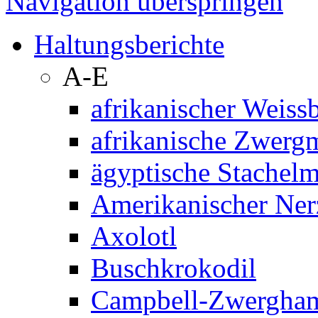
Navigation überspringen
Haltungsberichte
A-E
afrikanischer Weiss
afrikanische Zwerg
ägyptische Stachel
Amerikanischer Ner
Axolotl
Buschkrokodil
Campbell-Zwergham