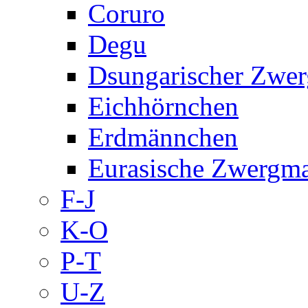
Coruro
Degu
Dsungarischer Zwer
Eichhörnchen
Erdmännchen
Eurasische Zwergm
F-J
K-O
P-T
U-Z