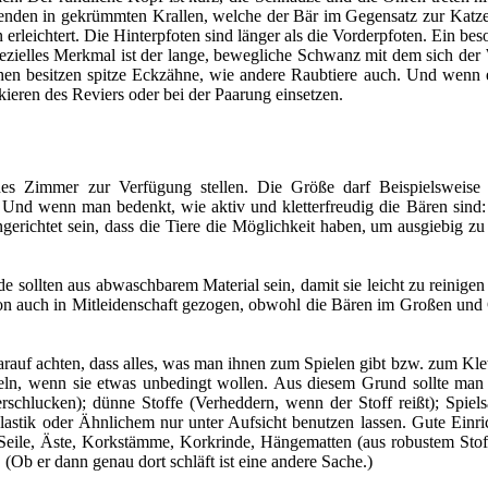
ne enden in gekrümmten Krallen, welche der Bär im Gegensatz zur Katze
leichtert. Die Hinterpfoten sind länger als die Vorderpfoten. Ein bes
ezielles Merkmal ist der lange, bewegliche Schwanz mit dem sich der
 besitzen spitze Eckzähne, wie andere Raubtiere auch. Und wenn es d
ieren des Reviers oder bei der Paarung einsetzen.
nes Zimmer zur Verfügung stellen. Die Größe darf Beispielsweise
. Und wenn man bedenkt, wie aktiv und kletterfreudig die Bären sind
gerichtet sein, dass die Tiere die Möglichkeit haben, um ausgiebig zu 
sollten aus abwaschbarem Material sein, damit sie leicht zu reinigen
chon auch in Mitleidenschaft gezogen, obwohl die Bären im Großen un
rauf achten, dass alles, was man ihnen zum Spielen gibt bzw. zum Klett
keln, wenn sie etwas unbedingt wollen. Aus diesem Grund sollte man
rschlucken); dünne Stoffe (Verheddern, wenn der Stoff reißt); Spiel
Plastik oder Ähnlichem nur unter Aufsicht benutzen lassen. Gute Einr
Seile, Äste, Korkstämme, Korkrinde, Hängematten (aus robustem Stoff
 (Ob er dann genau dort schläft ist eine andere Sache.)