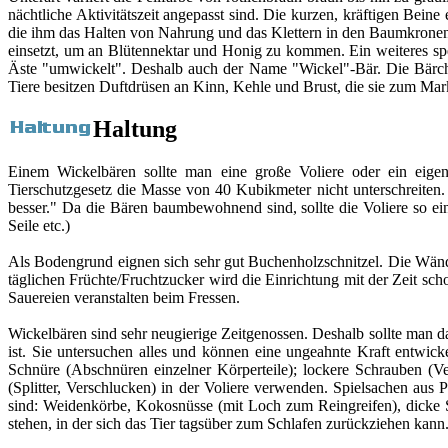
nächtliche Aktivitätszeit angepasst sind. Die kurzen, kräftigen Bei
die ihm das Halten von Nahrung und das Klettern in den Baumkronen er
einsetzt, um an Blütennektar und Honig zu kommen. Ein weiteres sp
Äste "umwickelt". Deshalb auch der Name "Wickel"-Bär. Die Bärchen
Tiere besitzen Duftdrüsen an Kinn, Kehle und Brust, die sie zum Mark
Haltung
Einem Wickelbären sollte man eine große Voliere oder ein eige
Tierschutzgesetz die Masse von 40 Kubikmeter nicht unterschreiten
besser." Da die Bären baumbewohnend sind, sollte die Voliere so ein
Seile etc.)
Als Bodengrund eignen sich sehr gut Buchenholzschnitzel. Die Wände 
täglichen Früchte/Fruchtzucker wird die Einrichtung mit der Zeit s
Sauereien veranstalten beim Fressen.
Wickelbären sind sehr neugierige Zeitgenossen. Deshalb sollte man da
ist. Sie untersuchen alles und können eine ungeahnte Kraft entwic
Schnüre (Abschnüren einzelner Körperteile); lockere Schrauben (Ve
(Splitter, Verschlucken) in der Voliere verwenden. Spielsachen aus 
sind: Weidenkörbe, Kokosnüsse (mit Loch zum Reingreifen), dicke 
stehen, in der sich das Tier tagsüber zum Schlafen zurückziehen kann.