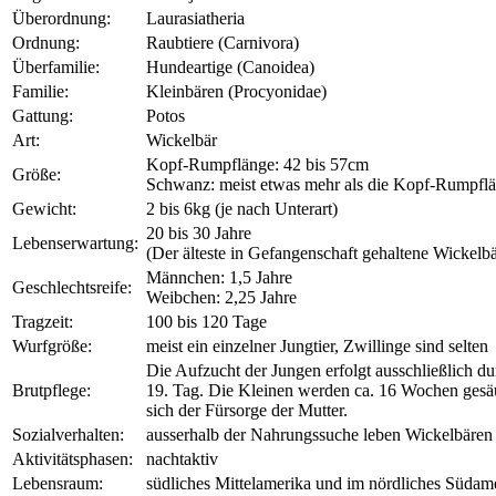
Überordnung:
Laurasiatheria
Ordnung:
Raubtiere (Carnivora)
Überfamilie:
Hundeartige (Canoidea)
Familie:
Kleinbären (Procyonidae)
Gattung:
Potos
Art:
Wickelbär
Kopf-Rumpflänge: 42 bis 57cm
Größe:
Schwanz: meist etwas mehr als die Kopf-Rumpfl
Gewicht:
2 bis 6kg (je nach Unterart)
20 bis 30 Jahre
Lebenserwartung:
(Der älteste in Gefangenschaft gehaltene Wickelb
Männchen: 1,5 Jahre
Geschlechtsreife:
Weibchen: 2,25 Jahre
Tragzeit:
100 bis 120 Tage
Wurfgröße:
meist ein einzelner Jungtier, Zwillinge sind selten
Die Aufzucht der Jungen erfolgt ausschließlich d
Brutpflege:
19. Tag. Die Kleinen werden ca. 16 Wochen gesäu
sich der Fürsorge der Mutter.
Sozialverhalten:
ausserhalb der Nahrungssuche leben Wickelbären 
Aktivitätsphasen:
nachtaktiv
Lebensraum:
südliches Mittelamerika und im nördliches Südam