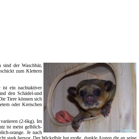
n sind der Waschbär,
eschickt zum Klettern
ist ein nachtaktiver
 und den Schädel-und
Die Tiere können sich
etern oder Kreischen
ariieren (2-6kg). Im
z ist meist gelblich-
blich-orange. Je nach
nicht stark hervor. Der Wickelbär hat große, dunkle Augen die an seine