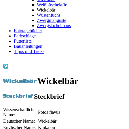
Weißbüschelaffe
Wickelbär
Wüstenfuchs
Zwergmanguste
Zwergstachelmaus
Fototagebücher
Farbschläge
Futterliste
Bauanleitungen
Tipps und Tricks
Wickelbär
Steckbrief
Wissenschaftlicher
Potos flavus
Name:
Deutscher Name:
Wickelbär
Englischer Name:
Kinkajou