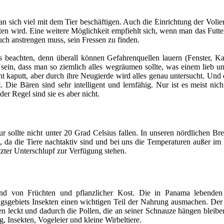
n sich viel mit dem Tier beschäftigen. Auch die Einrichtung der Volier
n wird. Eine weitere Möglichkeit empfiehlt sich, wenn man das Futter
auch anstrengen muss, sein Fressen zu finden.
beachten, denn überall können Gefahrenquellen lauern (Fenster, Kabe
 sein, dass man so ziemlich alles wegräumen sollte, was einem lieb un
cht kaputt, aber durch ihre Neugierde wird alles genau untersucht. Und
. Die Bären sind sehr intelligent und lernfähig. Nur ist es meist nic
der Regel sind sie es aber nicht.
 sollte nicht unter 20 Grad Celsius fallen. In unseren nördlichen B
 da die Tiere nachtaktiv sind und bei uns die Temperaturen außer im
tzter Unterschlupf zur Verfügung stehen.
nd von Früchten und pflanzlicher Kost. Die in Panama lebenden 
ungsgebiets Insekten einen wichtigen Teil der Nahrung ausmachen. De
 leckt und dadurch die Pollen, die an seiner Schnauze hängen bleiben
, Insekten, Vogeleier und kleine Wirbeltiere.