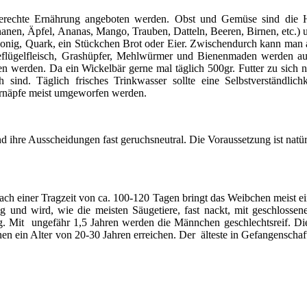
tgerechte Ernährung angeboten werden. Obst und Gemüse sind die H
nanen, Äpfel, Ananas, Mango, Trauben, Datteln, Beeren, Birnen, etc.)
 Honig, Quark, ein Stückchen Brot oder Eier. Zwischendurch kann man 
eflügelfleisch, Grashüpfer, Mehlwürmer und Bienenmaden werden au
en werden. Da ein Wickelbär gerne mal täglich 500gr. Futter zu sich
 sind. Täglich frisches Trinkwasser sollte eine Selbstverständlich
ernäpfe meist umgeworfen werden.
und ihre Ausscheidungen fast geruchsneutral. Die Voraussetzung ist natü
ach einer Tragzeit von ca. 100-120 Tagen bringt das Weibchen meist ein
 und wird, wie die meisten Säugetiere, fast nackt, mit geschloss
g. Mit ungefähr 1,5 Jahren werden die Männchen geschlechtsreif. D
n ein Alter von 20-30 Jahren erreichen. Der älteste in Gefangenschaf