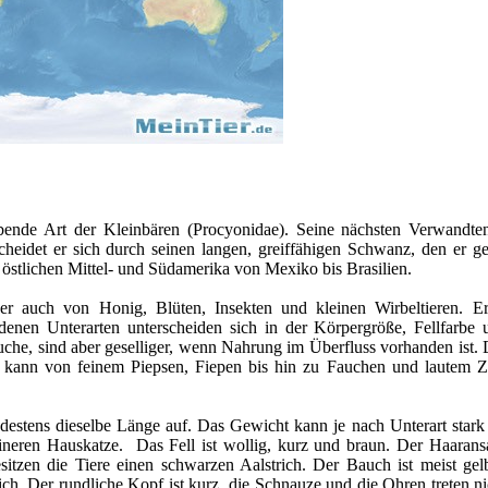
ebende Art der Kleinbären (Procyonidae). Seine nächsten Verwandte
heidet er sich durch seinen langen, greiffähigen Schwanz, den er g
östlichen Mittel- und Südamerika von Mexiko bis Brasilien.
r auch von Honig, Blüten, Insekten und kleinen Wirbeltieren. Er 
enen Unterarten unterscheiden sich in der Körpergröße, Fellfarbe
he, sind aber geselliger, wenn Nahrung im Überfluss vorhanden ist. 
s kann von feinem Piepsen, Fiepen bis hin zu Fauchen und lautem Z
stens dieselbe Länge auf. Das Gewicht kann je nach Unterart stark v
neren Hauskatze. Das Fell ist wollig, kurz und braun. Der Haaransat
sitzen die Tiere einen schwarzen Aalstrich. Der Bauch ist meist gel
ulich. Der rundliche Kopf ist kurz, die Schnauze und die Ohren treten 