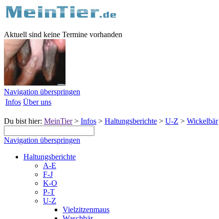
Aktuell sind keine Termine vorhanden
Navigation überspringen
Infos
Über uns
Du bist hier:
MeinTier
>
Infos
>
Haltungsberichte
>
U-Z
>
Wickelbär
Navigation überspringen
Haltungsberichte
A-E
F-J
K-O
P-T
U-Z
Vielzitzenmaus
Waschbär