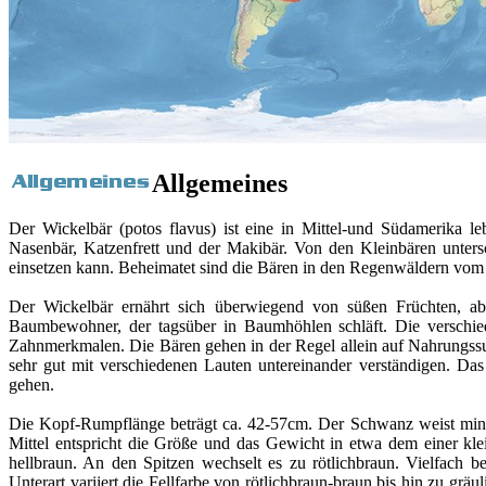
Allgemeines
Der Wickelbär (potos flavus) ist eine in Mittel-und Südamerika l
Nasenbär, Katzenfrett und der Makibär. Von den Kleinbären untersc
einsetzen kann. Beheimatet sind die Bären in den Regenwäldern vom 
Der Wickelbär ernährt sich überwiegend von süßen Früchten, abe
Baumbewohner, der tagsüber in Baumhöhlen schläft. Die verschied
Zahnmerkmalen. Die Bären gehen in der Regel allein auf Nahrungssuc
sehr gut mit verschiedenen Lauten untereinander verständigen. Da
gehen.
Die Kopf-Rumpflänge beträgt ca. 42-57cm. Der Schwanz weist minde
Mittel entspricht die Größe und das Gewicht in etwa dem einer klei
hellbraun. An den Spitzen wechselt es zu rötlichbraun. Vielfach be
Unterart variiert die Fellfarbe von rötlichbraun-braun bis hin zu grä