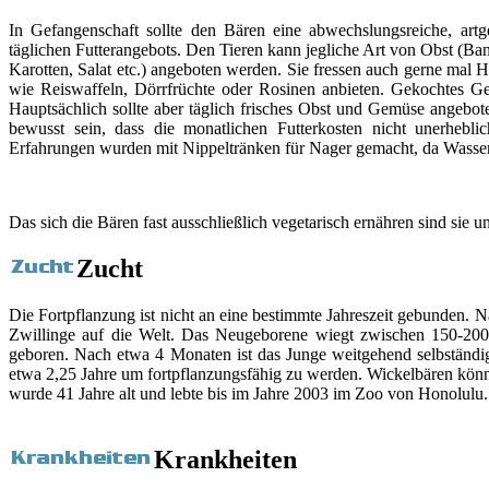
In Gefangenschaft sollte den Bären eine abwechslungsreiche, ar
täglichen Futterangebots. Den Tieren kann jegliche Art von Obst (Ba
Karotten, Salat etc.) angeboten werden. Sie fressen auch gerne mal
wie Reiswaffeln, Dörrfrüchte oder Rosinen anbieten. Gekochtes G
Hauptsächlich sollte aber täglich frisches Obst und Gemüse angebot
bewusst sein, dass die monatlichen Futterkosten nicht unerheblich
Erfahrungen wurden mit Nippeltränken für Nager gemacht, da Wass
Das sich die Bären fast ausschließlich vegetarisch ernähren sind sie 
Zucht
Die Fortpflanzung ist nicht an eine bestimmte Jahreszeit gebunden. N
Zwillinge auf die Welt. Das Neugeborene wiegt zwischen 150-200g
geboren. Nach etwa 4 Monaten ist das Junge weitgehend selbständi
etwa 2,25 Jahre um fortpflanzungsfähig zu werden. Wickelbären könne
wurde 41 Jahre alt und lebte bis im Jahre 2003 im Zoo von Honolulu.
Krankheiten