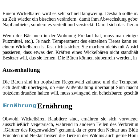
Einem Wickelbären wird es sehr schnell langweilig. Deshalb sollte ma
zu Zeit wieder ein bisschen verändern, damit ihm Abwechslung gebote
Napf anbietet, sondern es verteilt und versteckt. Damit sich das Tier 
Wenn der Bär auch in der Wohnung Freilauf hat, muss man einiges 
Putzmittel, etc.). Je nach Temperament des einzelnen Tieres kann es
einem Wickelbären ist fast nichts sicher. Sie machen nichts mit Absi
passieren, dass etwas den Kräften eines Wickelbären nicht standhält
Besitzer will, das sie lernen. Die Bären können stubenrein werden, in 
Aussenhaltung
Die Bären sind im tropischen Regenwald zuhause und die Temperatur
sich deshalb überlegen, ob eine Außenhaltung überhaupt Sinn macht,
trotzdem draußen halten will, muss zwingend ein beheizbarer, geschü
Ernährung
Obwohl Wickelbären Raubtiere sind, ernähren sie sich vorwiege
ausschließlich vegetarisch, während in anderen Teilen des Verbreit
„Gärtner des Regenwaldes“ genannt, da er gern den Nektar aus Blüten
Früchten und Nektar fressen die Tiere in der Wildnis auch gerne Honig